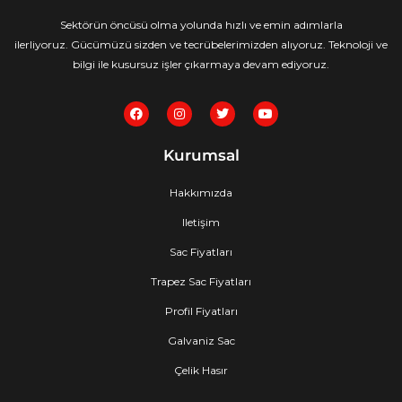
Sektörün öncüsü olma yolunda hızlı ve emin adımlarla
ilerliyoruz. Gücümüzü sizden ve tecrübelerimizden alıyoruz. Teknoloji ve
bilgi ile kusursuz işler çıkarmaya devam ediyoruz.
F
I
T
Y
a
n
w
o
c
s
i
u
e
t
t
t
Kurumsal
b
a
t
u
o
g
e
b
o
r
r
e
Hakkımızda
k
a
m
Iletişim
Sac Fiyatları
Trapez Sac Fiyatları
Profil Fiyatları
Galvaniz Sac
Çelik Hasır