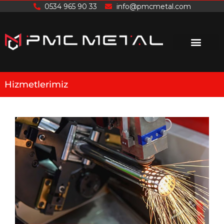
İçeriğe
0534 965 90 33
info@pmcmetal.com
atla
Hizmetlerimiz