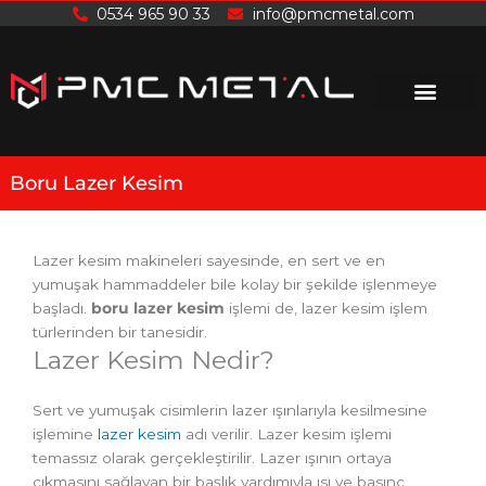
İçeriğe
0534 965 90 33
info@pmcmetal.com
atla
Boru Lazer Kesim
Lazer kesim makineleri sayesinde, en sert ve en
yumuşak hammaddeler bile kolay bir şekilde işlenmeye
başladı.
boru lazer kesim
işlemi de, lazer kesim işlem
türlerinden bir tanesidir.
Lazer Kesim Nedir?
Sert ve yumuşak cisimlerin lazer ışınlarıyla kesilmesine
işlemine
lazer kesim
adı verilir. Lazer kesim işlemi
temassız olarak gerçekleştirilir. Lazer ışının ortaya
çıkmasını sağlayan bir başlık yardımıyla ısı ve basınç