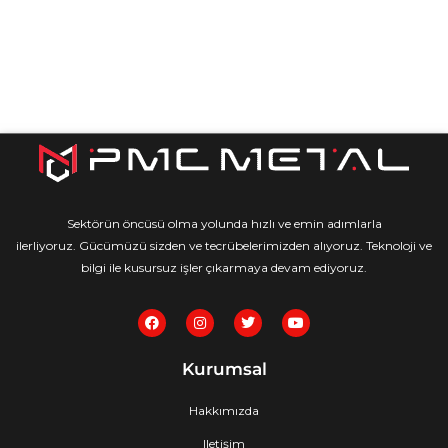
Sektörün öncüsü olma yolunda hızlı ve emin adımlarla
ilerliyoruz. Gücümüzü sizden ve tecrübelerimizden alıyoruz. Teknoloji ve
bilgi ile kusursuz işler çıkarmaya devam ediyoruz.
F
I
T
Y
a
n
w
o
c
s
i
u
e
t
t
t
Kurumsal
b
a
t
u
o
g
e
b
o
r
r
e
Hakkımızda
k
a
m
Iletişim