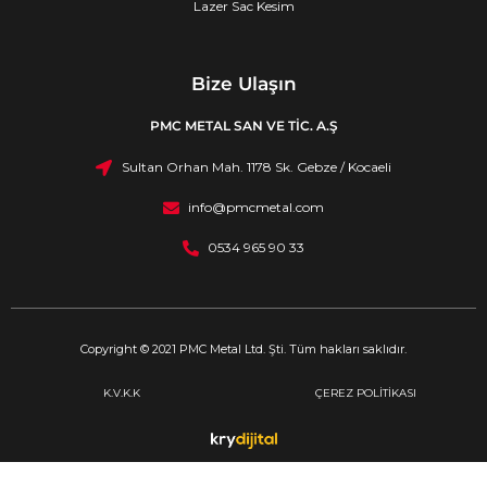
Lazer Sac Kesim
Bize Ulaşın
PMC METAL SAN VE TİC. A.Ş
Sultan Orhan Mah. 1178 Sk. Gebze / Kocaeli
info@pmcmetal.com
0534 965 90 33
Copyright © 2021 PMC Metal Ltd. Şti. Tüm hakları saklıdır.
K.V.K.K
ÇEREZ POLİTİKASI