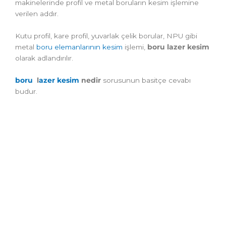
makinelerinde profil ve metal boruların kesim işlemine
verilen addır.
Kutu profil, kare profil, yuvarlak çelik borular, NPU gibi
metal
boru elemanlarının kesim
işlemi,
boru
lazer kesim
olarak adlandırılır.
boru
l
azer kesim
nedir
sorusunun basitçe cevabı
budur.