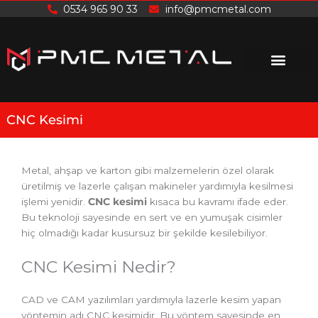
İçeriğe
0534 965 90 33
info@pmcmetal.com
atla
CNC Kesimi
Metal, ahşap ve karton gibi malzemelerin özel olarak
üretilmiş ve lazerle çalışan makineler yardımıyla kesilmesi
işlemi yenidir.
CNC kesimi
kısaca bu kavramı ifade eder.
Bu teknoloji sayesinde en sert ve en yumuşak cisimler
hiç olmadığı kadar kusursuz bir şekilde kesilebiliyor.
CNC Kesimi Nedir?
CAD ve CAM yazılımları yardımıyla lazerle kesim yapan
yöntemin adı CNC kesimidir. Bu yöntem sayesinde en