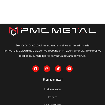
Sektörün öncüsü olma yolunda hızlı ve emin adımlarla
ilerliyoruz. Gücümüzü sizden ve tecrübelerimizden alıyoruz. Teknoloji ve
bilgi ile kusursuz işler çıkarmaya devam ediyoruz.
F
I
T
Y
a
n
w
o
c
s
i
u
e
t
t
t
Kurumsal
b
a
t
u
o
g
e
b
o
r
r
e
Hakkımızda
k
a
m
Iletişim
Sac Fiyatları