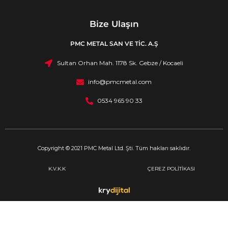
Bize Ulaşın
PMC METAL SAN VE TİC. A.Ş
Sultan Orhan Mah. 1178 Sk. Gebze / Kocaeli
info@pmcmetal.com
0534 965 90 33
Copyright © 2021 PMC Metal Ltd. Şti. Tüm hakları saklıdır.
K.V.K.K
ÇEREZ POLİTİKASI