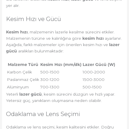
yer alır.
Kesim Hızı ve Gücü
Kesim hızı
, malzemenin lazerle kesilme sürecini etkiler.
Malzemenin türüne ve kalınlığına göre
kesim hızı
ayarlanır.
Aşağıda, farklı malzemeler için önerilen kesim hızı ve
lazer
gücü
aralıkları bulunmaktadır:
Malzeme Türü
Kesim Hızı (mm/dk)
Lazer Gücü (W)
Karbon Çelik
500-1500
1000-2000
Paslanmaz Çelik
300-1200
1500-3000
Alüminyum
700-1300
500-1500
Yeterli
lazer gücü
, kesim sürecini düzgün ve hızlı yapar.
Yetersiz güç, yanıkların oluşmasına neden olabilir.
Odaklama ve Lens Seçimi
Odaklama ve lens seçimi, kesim kalitesini etkiler. Doğru