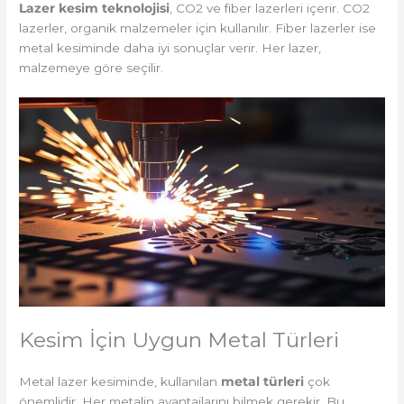
Lazer kesim teknolojisi
, CO2 ve fiber lazerleri içerir. CO2
lazerler, organik malzemeler için kullanılır. Fiber lazerler ise
metal kesiminde daha iyi sonuçlar verir. Her lazer,
malzemeye göre seçilir.
Kesim İçin Uygun Metal Türleri
Metal lazer kesiminde, kullanılan
metal türleri
çok
önemlidir. Her metalin avantajlarını bilmek gerekir. Bu