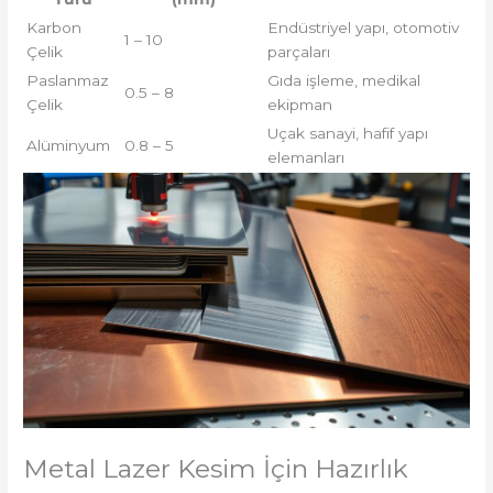
Karbon
Endüstriyel yapı, otomotiv
1 – 10
Çelik
parçaları
Paslanmaz
Gıda işleme, medikal
0.5 – 8
Çelik
ekipman
Uçak sanayi, hafif yapı
Alüminyum
0.8 – 5
elemanları
Metal Lazer Kesim İçin Hazırlık