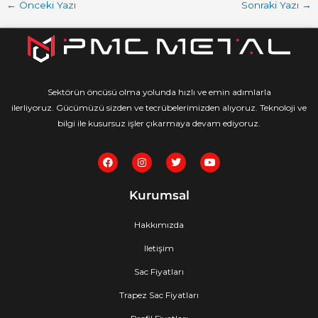
←
Önceki Yazı
Sonraki Yazı
→
Sektörün öncüsü olma yolunda hızlı ve emin adımlarla
ilerliyoruz. Gücümüzü sizden ve tecrübelerimizden alıyoruz. Teknoloji ve
bilgi ile kusursuz işler çıkarmaya devam ediyoruz.
F
I
T
Y
a
n
w
o
c
s
i
u
e
t
t
t
Kurumsal
b
a
t
u
o
g
e
b
o
r
r
e
Hakkımızda
k
a
m
Iletişim
Sac Fiyatları
Trapez Sac Fiyatları