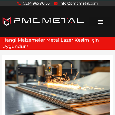
İçeriğe
0534 965 90 33
info@pmcmetal.com
atla
Hangi Malzemeler Metal Lazer Kesim İçin
Uygundur?