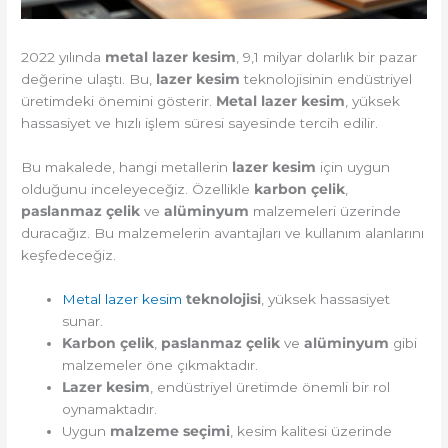
2022 yılında
metal lazer kesim
, 9,1 milyar dolarlık bir pazar
değerine ulaştı. Bu,
lazer kesim
teknolojisinin endüstriyel
üretimdeki önemini gösterir.
Metal lazer kesim
, yüksek
hassasiyet ve hızlı işlem süresi sayesinde tercih edilir.
Bu makalede, hangi metallerin
lazer kesim
için uygun
olduğunu inceleyeceğiz. Özellikle
karbon çelik
,
paslanmaz çelik
ve
alüminyum
malzemeleri üzerinde
duracağız. Bu malzemelerin avantajları ve kullanım alanlarını
keşfedeceğiz.
Metal lazer kesim
teknolojisi
, yüksek hassasiyet
sunar.
Karbon çelik
,
paslanmaz çelik
ve
alüminyum
gibi
malzemeler öne çıkmaktadır.
Lazer kesim
, endüstriyel üretimde önemli bir rol
oynamaktadır.
Uygun
malzeme seçimi
, kesim kalitesi üzerinde