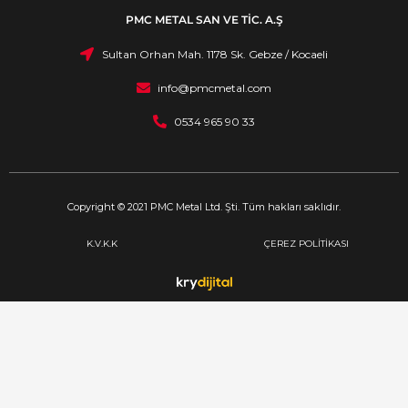
PMC METAL SAN VE TİC. A.Ş
Sultan Orhan Mah. 1178 Sk. Gebze / Kocaeli
info@pmcmetal.com
0534 965 90 33
Copyright © 2021 PMC Metal Ltd. Şti. Tüm hakları saklıdır.
K.V.K.K
ÇEREZ POLİTİKASI