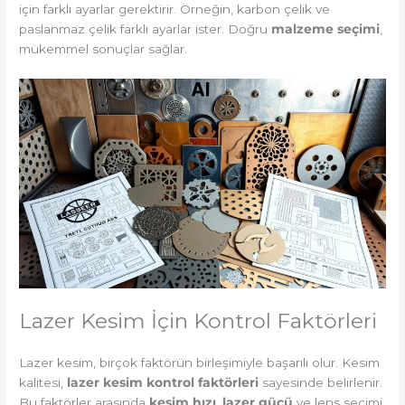
için farklı ayarlar gerektirir. Örneğin, karbon çelik ve
paslanmaz çelik farklı ayarlar ister. Doğru
malzeme seçimi
,
mükemmel sonuçlar sağlar.
Lazer Kesim İçin Kontrol Faktörleri
Lazer kesim, birçok faktörün birleşimiyle başarılı olur. Kesim
kalitesi,
lazer kesim kontrol faktörleri
sayesinde belirlenir.
Bu faktörler arasında
kesim hızı
,
lazer gücü
ve lens seçimi