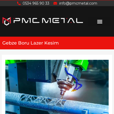
İçeriğe
0534 965 90 33
info@pmcmetal.com
atla
Gebze Boru Lazer Kesim