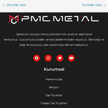
←
Önceki Yazı
Sonraki Yazı
→
Sektörün öncüsü olma yolunda hızlı ve emin adımlarla
ilerliyoruz. Gücümüzü sizden ve tecrübelerimizden alıyoruz. Teknoloji ve
bilgi ile kusursuz işler çıkarmaya devam ediyoruz.
F
I
T
Y
a
n
w
o
c
s
i
u
e
t
t
t
Kurumsal
b
a
t
u
o
g
e
b
o
r
r
e
Hakkımızda
k
a
m
Iletişim
Sac Fiyatları
Trapez Sac Fiyatları