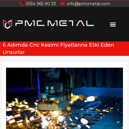
İçeriğe
0534 965 90 33
info@pmcmetal.com
atla
6 Adımda Cnc Kesimi Fiyatlarına Etki Eden
Unsurlar