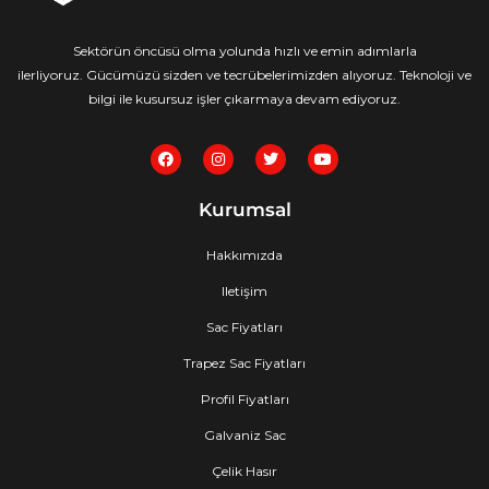
Sektörün öncüsü olma yolunda hızlı ve emin adımlarla
ilerliyoruz. Gücümüzü sizden ve tecrübelerimizden alıyoruz. Teknoloji ve
bilgi ile kusursuz işler çıkarmaya devam ediyoruz.
F
I
T
Y
a
n
w
o
c
s
i
u
e
t
t
t
Kurumsal
b
a
t
u
o
g
e
b
o
r
r
e
Hakkımızda
k
a
m
Iletişim
Sac Fiyatları
Trapez Sac Fiyatları
Profil Fiyatları
Galvaniz Sac
Çelik Hasır