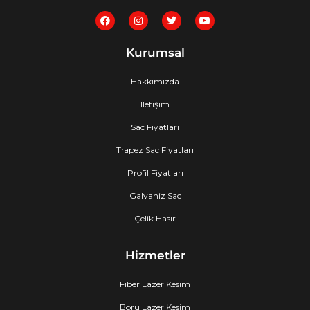
F
I
T
Y
a
n
w
o
c
s
i
u
e
t
t
t
Kurumsal
b
a
t
u
o
g
e
b
o
r
r
e
Hakkımızda
k
a
m
Iletişim
Sac Fiyatları
Trapez Sac Fiyatları
Profil Fiyatları
Galvaniz Sac
Çelik Hasır
Hizmetler
Fiber Lazer Kesim
Boru Lazer Kesim