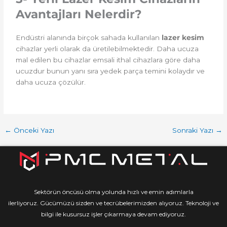
Avantajları Nelerdir?
Endüstri alanında birçok sahada kullanılan
lazer kesim
cihazlar yerli olarak da üretilebilmektedir. Daha ucuza
mal edilen bu cihazlar emsali ithal cihazlara göre daha
ucuzdur bunun yanı sıra yedek parça temini kolaydır ve
daha ucuza çözülür.
←
Önceki Yazı
Sonraki Yazı
→
Sektörün öncüsü olma yolunda hızlı ve emin adımlarla
ilerliyoruz. Gücümüzü sizden ve tecrübelerimizden alıyoruz. Teknoloji ve
bilgi ile kusursuz işler çıkarmaya devam ediyoruz.